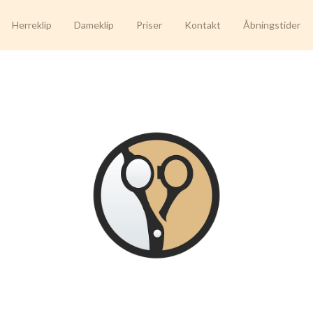
Herreklip
Dameklip
Priser
Kontakt
Åbningstider
Frisør Jozeph