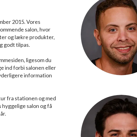
ember 2015. Vores
kommende salon, hvor
eter og lækre produkter,
g godt tilpas.
emmesiden, ligesom du
e ind forbi salonen eller
 yderligere information
åtur fra stationen og med
s hyggelige salon og få
år.