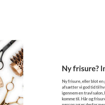
Ny frisure? 
Ny frisure, eller blot e
afsætter vi god tid til h
igennem en travl salon,
komme til. Hår og frisur
person og er derfor med 