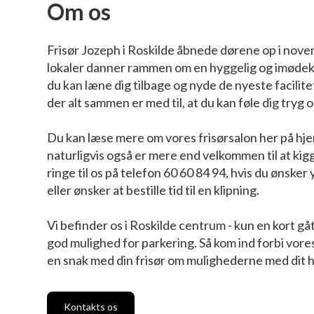
Om os
Frisør Jozeph i Roskilde åbnede dørene op i nov
lokaler danner rammen om en hyggelig og imøde
du kan læne dig tilbage og nyde de nyeste facilit
der alt sammen er med til, at du kan føle dig tryg o
Du kan læse mere om vores frisørsalon her på hj
naturligvis også er mere end velkommen til at kigg
ringe til os på telefon 60 60 84 94, hvis du ønsker
eller ønsker at bestille tid til en klipning.
Vi befinder os i Roskilde centrum - kun en kort g
god mulighed for parkering. Så kom ind forbi vore
en snak med din frisør om mulighederne med dit h
Kontakts os