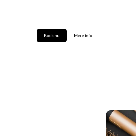
risør i Roskilde. Book en professionel klipning. Vi glæder os 
Book nu
Mere info