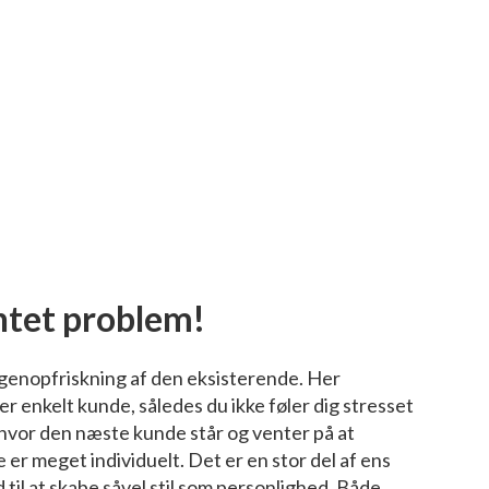
Intet problem!
n genopfriskning af den eksisterende. Her
ver enkelt kunde, således du ikke føler dig stresset
 hvor den næste kunde står og venter på at
e er meget individuelt. Det er en stor del af ens
til at skabe såvel stil som personlighed. Både