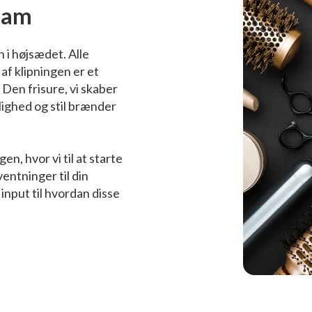
team
n i højsædet. Alle
 af klipningen er et
 Den frisure, vi skaber
ighed og stil brænder
en, hvor vi til at starte
entninger til din
input til hvordan disse